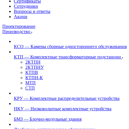
Сертификаты
Сотрудники
Вопросы и ответы
Акции
Проектирование
Производство
КСО — Камеры сборные одностороннего обслуживания
КТП — Комплектные трансформаторные подстанции
2КТПН
2КТПНУ
КТПВ
КТПН-К
МТП
СТП
КРУ — Комплектные распределительные устройства
НКУ — Низковольтные комплектные устройства
БМЗ — Блочно-модульные здания