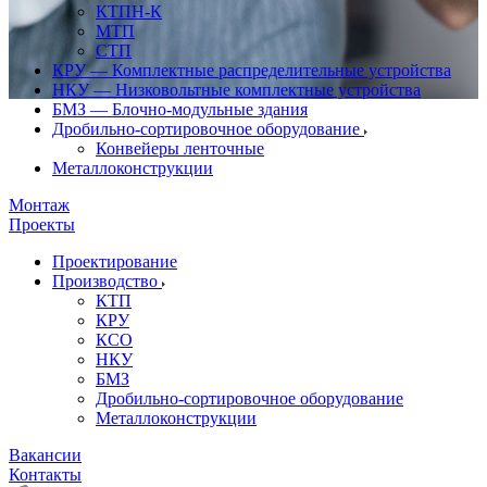
КТПН-К
МТП
СТП
КРУ — Комплектные распределительные устройства
НКУ — Низковольтные комплектные устройства
БМЗ — Блочно-модульные здания
Дробильно-сортировочное оборудование
Конвейеры ленточные
Металлоконструкции
Монтаж
Проекты
Проектирование
Производство
КТП
КРУ
КСО
НКУ
БМЗ
Дробильно-сортировочное оборудование
Металлоконструкции
Вакансии
Контакты