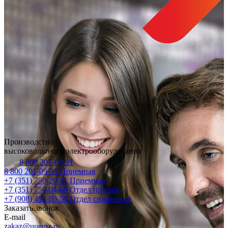
Производство
высоковольтного электрооборудования
8 800 201-09-91
8 800 201-09-91
Приемная
+7 (351) 750-20-41
Приемная
+7 (351) 750-04-68
Отдел продаж
+7 (908) 494-80-50
Отдел снабжения
Заказать звонок
E-mail
zakaz@uuemz.ru