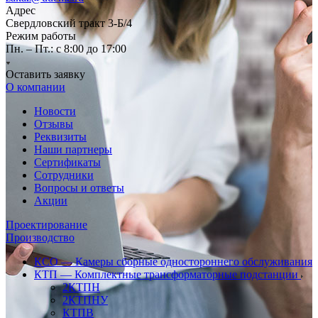
Адрес
Свердловский тракт 3-Б/4
Режим работы
Пн. – Пт.: с 8:00 до 17:00
Оставить заявку
О компании
Новости
Отзывы
Реквизиты
Наши партнеры
Сертификаты
Сотрудники
Вопросы и ответы
Акции
Проектирование
Производство
КСО — Камеры сборные одностороннего обслуживания
КТП — Комплектные трансформаторные подстанции
2КТПН
2КТПНУ
КТПВ