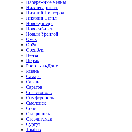
Набережные Челны
Нижневартовск
Нижний Новгород
Нижний Тагил
Новокузнецк
Новосибирск
Новый Уренгой
Омск
Орёл
Оренбург
Пенза
Пермь
Ростов-на-Дону
Рязань
Самара
Саранск
Саратов
Севастополь
Симферополь
Смоленск
Сочи
Ставрополь
Стерлитамак
Сургут
Тамбов