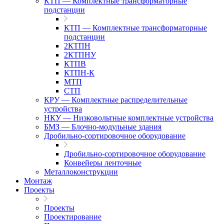
КТП — Комплектные трансформаторные
подстанции
КТП — Комплектные трансформаторные
подстанции
2КТПН
2КТПНУ
КТПВ
КТПН-К
МТП
СТП
КРУ — Комплектные распределительные
устройства
НКУ — Низковольтные комплектные устройства
БМЗ — Блочно-модульные здания
Дробильно-сортировочное оборудование
Дробильно-сортировочное оборудование
Конвейеры ленточные
Металлоконструкции
Монтаж
Проекты
Проекты
Проектирование